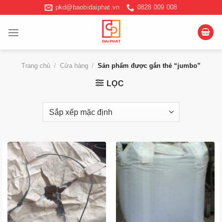
Chuyển
pkd@baobidaiphat.vn
0828 009 008
đến
nội
dung
Trang chủ
/
Cửa hàng
/
Sản phẩm được gắn thẻ “jumbo”
LỌC