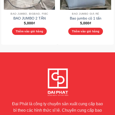
BAO JUMBO, BIGBAG, FIBC
BAO JUMBO GIÁ RẺ
BAO JUMBO 2 TẤN
Bao jumbo cũ 1 tấn
5,000
₫
5,000
₫
Thêm vào giỏ hàng
Thêm vào giỏ hàng
Đại Phát là công ty chuyên sản xuất cung cấp bao
bì theo các hình thức sĩ lẻ. Chuyên cung cấp bao