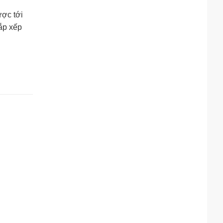
ược tới
ắp xếp