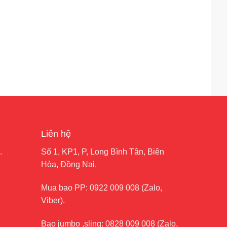
Liên hệ
.
Số 1, KP1, P, Long Bình Tân, Biên
Hòa, Đồng Nai.
Mua bao PP:
0922 009 008
(Zalo,
Viber).
Bao jumbo ,sling:
0828 009 008
(Zalo,