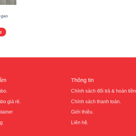
 gạo
g
hẩm
Thông tin
bo.
Chính sách đổi trả & hoàn tiền
o giá rẻ.
Chính sách thanh toán.
tainer
Giới thiệu.
ng
Liên hệ.