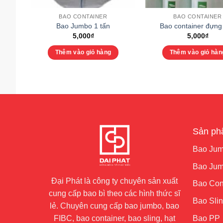
BAO CONTAINER
BAO CONTAINER
Bao Jumbo 1 tấn
Bao container đựng
5,000
₫
5,000
₫
Thêm vào giỏ hàng
Thêm vào giỏ hàn
Sản p
Bao Jum
Bao Jumb
Đại Phát là công ty chuyên sản xuất
Bao Con
cung cấp bao bì theo các hình thức sĩ
Bao Sli
lẻ. Chuyên cung cấp bao jumbo, bao
Bao PP
FIBC, bao container, bao sling, hạt