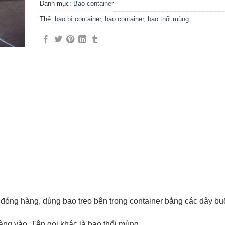
Danh mục:
Bao container
Thẻ:
bao bì container
,
bao container
,
bao thổi mùng
 đóng hàng, dùng bao treo bên trong container bằng các dây bu
àng vào. Tên gọi khác là bao thổi mùng.