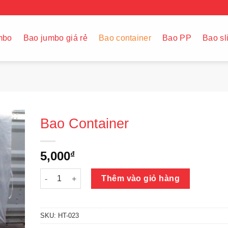
mbo
Bao jumbo giá rẻ
Bao container
Bao PP
Bao sl
Bao Container
5,000
₫
Bao Container số lượng
Thêm vào giỏ hàng
SKU:
HT-023