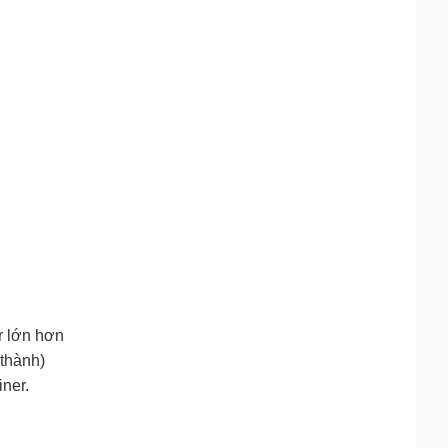
r lớn hơn
(thành)
ner.