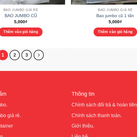
BAO JUMBO GIÁ RẺ
BAO JUMBO GIÁ RẺ
BAO JUMBO CŨ
Bao jumbo cũ 1 tấn
5,000
₫
5,000
₫
Thêm vào giỏ hàng
Thêm vào giỏ hàng
1
2
3
hẩm
Thông tin
bo.
Chính sách đổi trả & hoàn tiền
o giá rẻ.
Chính sách thanh toán.
tainer
Giới thiệu.
ng
Liên hệ.