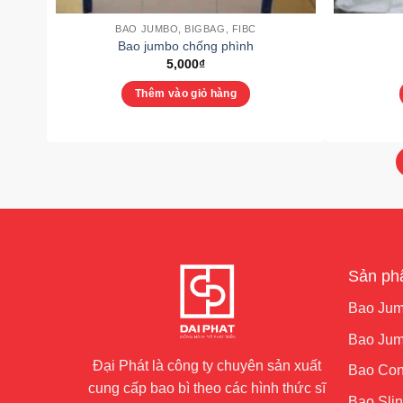
BAO JUMBO, BIGBAG, FIBC
Bao jumbo chống phình
5,000
₫
Thêm vào giỏ hàng
Sản p
Bao Jum
Bao Jumb
Đại Phát là công ty chuyên sản xuất
Bao Con
cung cấp bao bì theo các hình thức sĩ
Bao Sli