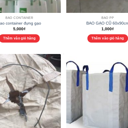
BAO CONTAINER
BAO PP
ao container đựng gạo
BAO GẠO CŨ 60x90c
5,000
₫
1,000
₫
Thêm vào giỏ hàng
Thêm vào giỏ hàng