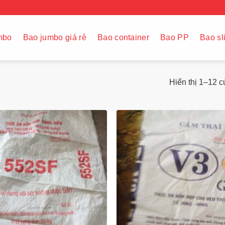
mbo
Bao jumbo giá rẻ
Bao container
Bao PP
Bao sl
Hiển thị 1–12 c