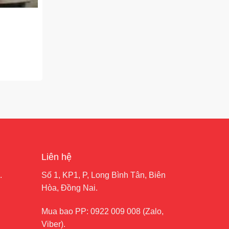
Liên hệ
.
Số 1, KP1, P, Long Bình Tân, Biên
Hòa, Đồng Nai.
Mua bao PP:
0922 009 008
(Zalo,
Viber).