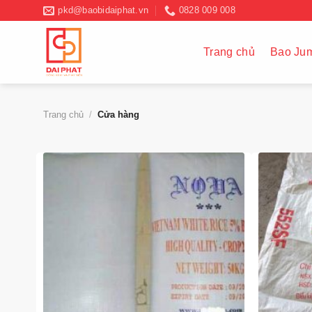
Chuyển
pkd@baobidaiphat.vn
0828 009 008
đến
nội
Trang chủ
Bao Ju
dung
Trang chủ
/
Cửa hàng