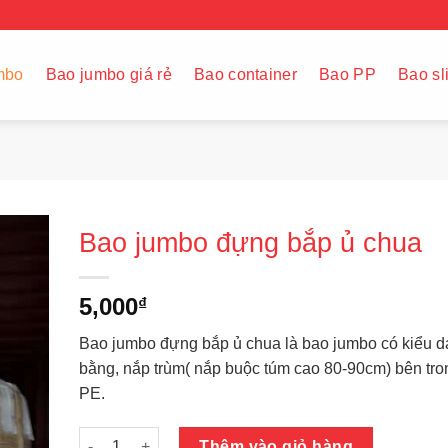
mbo
Bao jumbo giá rẻ
Bao container
Bao PP
Bao sl
Bao jumbo đựng bắp ủ chua
5,000
₫
Bao jumbo đựng bắp ủ chua là bao jumbo có kiểu 
bằng, nắp trùm( nắp buộc túm cao 80-90cm) bên tron
PE.
Bao jumbo đựng bắp ủ chua số lượng
Thêm vào giỏ hàng