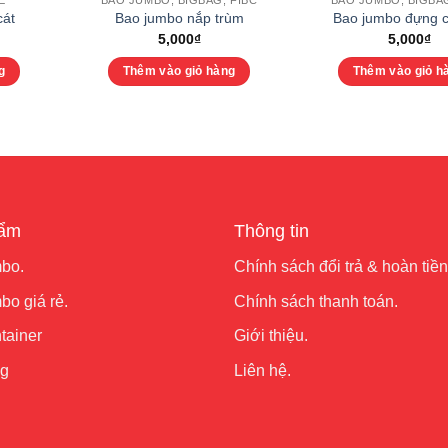
Ẻ
BAO JUMBO, BIGBAG, FIBC
BAO JUMBO, BIGBAG
cát
Bao jumbo nắp trùm
Bao jumbo đựng 
5,000
₫
5,000
₫
g
Thêm vào giỏ hàng
Thêm vào giỏ h
hẩm
Thông tin
bo.
Chính sách đổi trả & hoàn tiền
o giá rẻ.
Chính sách thanh toán.
tainer
Giới thiệu.
ng
Liên hệ.