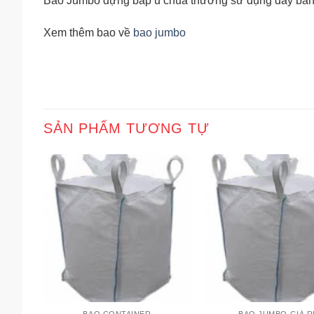
Bao Jumbo đựng bắp ủ chua thường sử dụng đáy bằng 
Xem thêm bao về
bao jumbo
SẢN PHẨM TƯƠNG TỰ