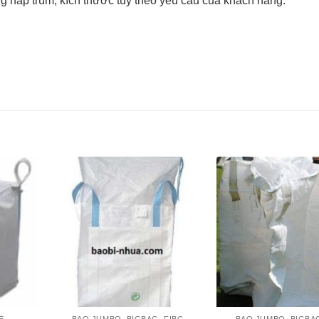
nắp trùm, kích thước tùy theo yêu cầu của khách hàng.