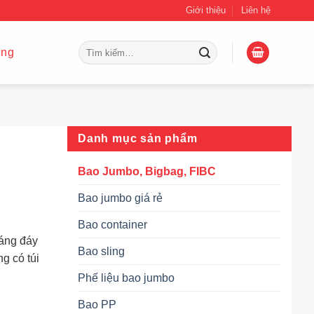
Giới thiệu
Liên hệ
Tìm
ing
kiếm:
Danh mục sản phẩm
Bao Jumbo, Bigbag, FIBC
Bao jumbo giá rẻ
Bao container
dáng đáy
Bao sling
g có túi
Phế liệu bao jumbo
Bao PP