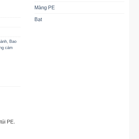
Màng PE
Bạt
nành
,
Bao
ng cám
túi PE.