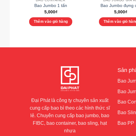
BAO CONTAINER
BAO JUMBO GIÁ R
Bao Jumbo 1 tấn
Bao Jumbo đựng 
5,000
₫
5,000
₫
Thêm vào giỏ hàng
Thêm vào giỏ hàn
Sản p
Bao Jum
Bao Jumb
Đại Phát là công ty chuyên sản xuất
Bao Con
cung cấp bao bì theo các hình thức sĩ
Bao Sli
lẻ. Chuyên cung cấp bao jumbo, bao
Bao PP
FIBC, bao container, bao sling, hạt
nhựa