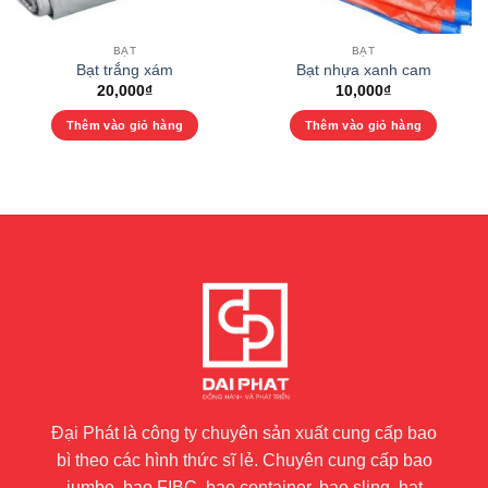
BẠT
BẠT
Bạt trắng xám
Bạt nhựa xanh cam
20,000
₫
10,000
₫
Thêm vào giỏ hàng
Thêm vào giỏ hàng
Đại Phát là công ty chuyên sản xuất cung cấp bao
bì theo các hình thức sĩ lẻ. Chuyên cung cấp bao
jumbo, bao FIBC, bao container, bao sling, hạt