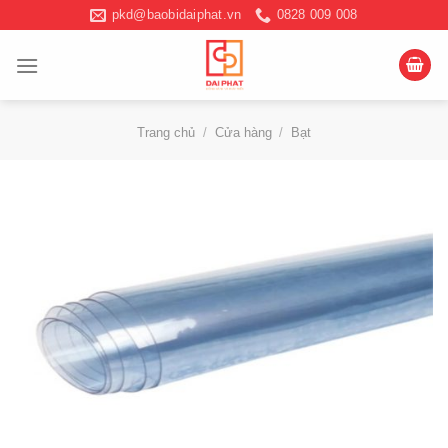
Chuyển
pkd@baobidaiphat.vn
0828 009 008
đến
nội
dung
Trang chủ
/
Cửa hàng
/
Bạt