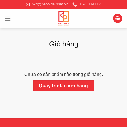
Chuyển
pkd@baobidaiphat.vn
0828 009 008
đến
nội
dung
Giỏ hàng
Chưa có sản phẩm nào trong giỏ hàng.
Quay trở lại cửa hàng