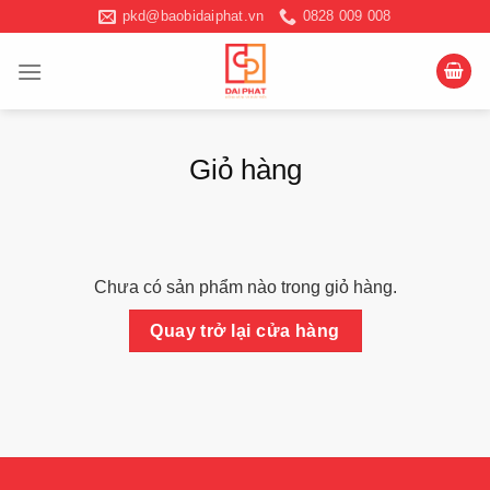
Chuyển
pkd@baobidaiphat.vn
0828 009 008
đến
nội
dung
Giỏ hàng
Chưa có sản phẩm nào trong giỏ hàng.
Quay trở lại cửa hàng